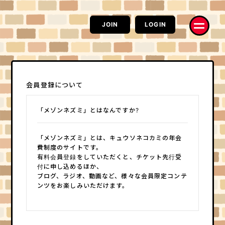
JOIN
LOGIN
会員登録について
「メゾンネズミ」とはなんですか?
お知らせ
RADIO
Information
RAT CAST
「メゾンネズミ」とは、キュウソネコカミの年会
MOVIE
PHOTO
費制度のサイトです。
ネズミーチャンネル
ハイ、チーズ！
有料会員登録をしていただくと、チケット先行受
配信
コラム
付に申し込めるほか、
電波鼠
はみだしネズミ情熱系
ブログ、ラジオ、動画など、様々な会員限定コンテ
コラム
Q&A
ンツをお楽しみいただけます。
楽Q日誌
求問窮答
モルモットの部屋
お便り
実験室
なんでもポスト