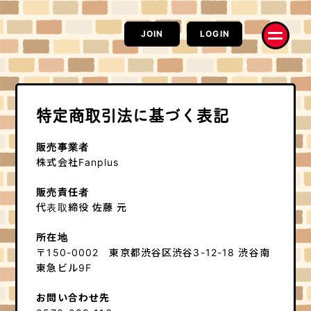
JOIN
LOGIN
特定商取引法に基づく表記
販売事業者
株式会社Fanplus
お知らせ
RADIO
販売責任者
Information
RAT CAST
代表取締役 佐藤 元
MOVIE
PHOTO
ネズミーチャンネル
ハイ、チーズ！
所在地
配信
コラム
〒150-0002 東京都渋谷区渋谷3-12-18 渋谷南
電波鼠
はみだしネズミ情熱系
東急ビル9F
コラム
Q&A
楽Q日誌
求問窮答
お問い合わせ先
モルモットの部屋
お便り