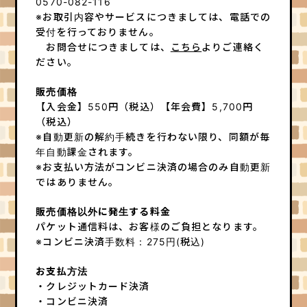
0570-082-116
実験室
なんでもポスト
※お取引内容やサービスにつきましては、電話での
受付を行っておりません。
HOME
お問合せにつきましては、
こちら
よりご連絡く
ださい。
販売価格
【入会金】550円（税込）【年会費】5,700円
（税込）
※自動更新の解約手続きを行わない限り、同額が毎
年自動課金されます。
※お支払い方法がコンビニ決済の場合のみ自動更新
ではありません。
販売価格以外に発生する料金
パケット通信料は、お客様のご負担となります。
※コンビニ決済手数料：275円(税込)
お支払方法
・クレジットカード決済
・コンビニ決済