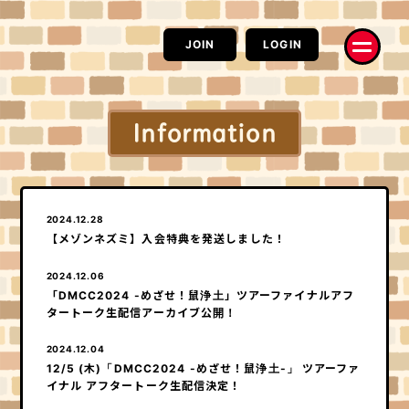
JOIN
LOGIN
Information
お知らせ
RADIO
Information
RAT CAST
2024.12.28
【メゾンネズミ】入会特典を発送しました！
MOVIE
PHOTO
ネズミーチャンネル
ハイ、チーズ！
2024.12.06
配信
コラム
「DMCC2024 -めざせ！鼠浄土」ツアーファイナルアフ
電波鼠
はみだしネズミ情熱系
タートーク生配信アーカイブ公開！
コラム
Q&A
楽Q日誌
求問窮答
2024.12.04
モルモットの部屋
お便り
12/5 (木)「DMCC2024 -めざせ！鼠浄土-」 ツアーファ
実験室
なんでもポスト
イナル アフタートーク生配信決定！