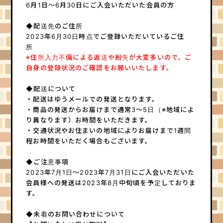
実験室
なんでもポスト
6月1日～6月30日にご入会いただいた会員の方
HOME
◆配送先のご住所
2023年6月30日時点でご登録いただいているご住
所
※住所入力不備による返送や紛失が大変多いので、ご
自身の登録状況のご確認をお願いいたします。
◆配送について
・配送はゆうメールでの発送となります。
・商品の発送からお届けまで通常3～5日（※地域によ
り異なります）お時間をいただきます。
・交通状況やお住まいの地域によりお届けまで1週間
程お時間をいただく場合もございます。
◆ご注意事項
2023年7月1日～2023年7月31日にご入会いただいた
会員様への発送は2023年8月中旬頃を予定しておりま
す。
◆未着のお問い合わせについて