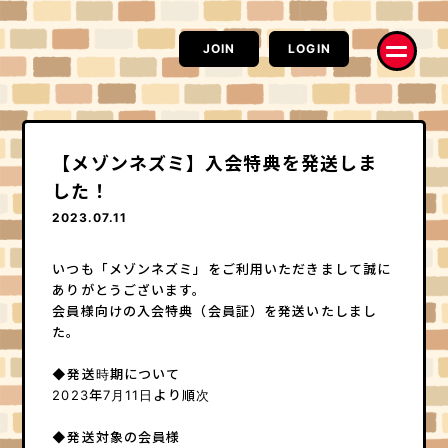
JOIN
LOGIN
【メゾンネズミ】入会特典を発送しま
した！
2023.07.11
お知らせ
RADIO
いつも「メゾンネズミ」をご利用いただきまして誠に
Information
RAT CAST
ありがとうございます。
MOVIE
PHOTO
会員様向けの入会特典（会員証）を発送いたしまし
ネズミーチャンネル
ハイ、チーズ！
た。
配信
コラム
電波鼠
はみだしネズミ情熱系
◆発送時期について
2023年7月11
日より順次
コラム
Q&A
楽Q日誌
求問窮答
◆発送対象の会員様
モルモットの部屋
お便り