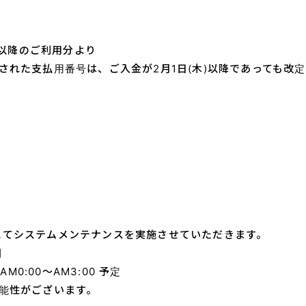
木)以降のご利用分より
された支払用番号は、ご入金が2月1日(木)以降であっても改
お知らせ
Information
MOVIE
ネズミーチャンネル
配信
電波鼠
にてシステムメンテナンスを実施させていただきます。
コラム
楽Q日誌
間
 AM0:00～AM3:00 予定
モルモットの部屋
可能性がございます。
実験室