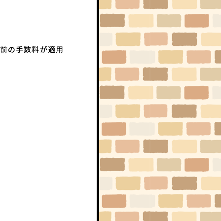
定前の手数料が適用
RADIO
RAT CAST
PHOTO
ハイ、チーズ！
コラム
はみだしネズミ情熱系
Q&A
求問窮答
お便り
なんでもポスト