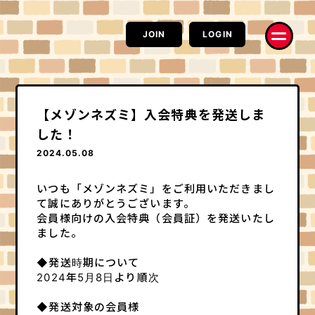
JOIN
LOGIN
【メゾンネズミ】入会特典を発送しま
した！
2024.05.08
いつも「メゾンネズミ」をご利用いただきまし
お知らせ
RADIO
Information
RAT CAST
て誠にありがとうございます。
会員様向けの入会特典（会員証）を発送いたし
MOVIE
PHOTO
ました。
ネズミーチャンネル
ハイ、チーズ！
配信
コラム
◆発送時期について
電波鼠
はみだしネズミ情熱系
2024年5月8
日より順次
コラム
Q&A
楽Q日誌
求問窮答
◆発送対象の会員様
モルモットの部屋
お便り