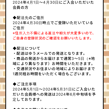
2024年4月1日～4月30日にご入会いただいた
実験室
なんでもポスト
会員の方
HOME
◆配送先のご住所
2024年4月30日時点でご登録いただいている
ご住所
※住所入力不備による返送や紛失が大変多いので、
ご自身の登録状況のご確認をお願いいたします。
◆配送について
・配送はゆうメールでの発送となります。
・商品の発送からお届けまで通常3～5日（※地
域により異なります）お時間をいただきます。
・交通状況やお住まいの地域によりお届けまで
1週間程お時間をいただく場合もございます。
◆ご注意事項
2024年5月1日～2024年5月31日にご入会いた
だいた会員様への発送は2024年6月中旬頃を予
定しております。