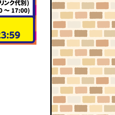
RADIO
RAT CAST
PHOTO
ハイ、チーズ！
コラム
はみだしネズミ情熱系
Q&A
求問窮答
お便り
なんでもポスト