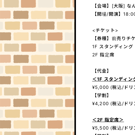
【会場】[大阪] なん
【開場/開演】18:00 
<チケット>
【券種】前売りチ
1F スタンディング
2F 指定席
【代金】
＜1F スタンディン
¥5,000 (税込/ド
【学割】
¥4,200 (税込/ド
＜2F 指定席＞
¥5,500 (税込/ド