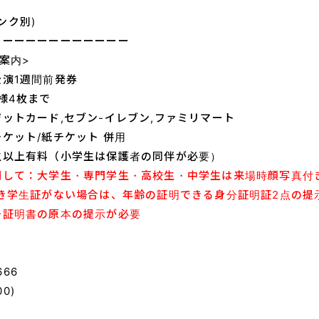
リンク別)
ーーーーーーーーーーーー
案内>
演1週間前発券
様4枚まで
ットカード,セブン-イレブン,ファミリマート
ケット/紙チケット 併用
生以上有料（小学生は保護者の同伴が必要）
関して：大学生・専門学生・高校生・中学生は来場時顔写真付
き学生証がない場合は、年齢の証明できる身分証明証2点の提示
分証明書の原本の提示が必要
666
00)