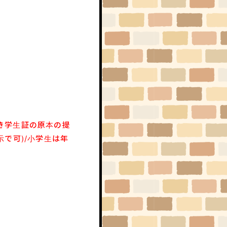
き学生証の原本の提
で可)/小学生は年