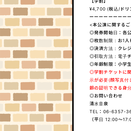
【学割】
¥4,700 (税込/ド
ーーーーーーーー
<本公演に関するご
◎発券開始日：各公
◎枚数制限：お1人
◎決済方法：クレジ
◎引取方法：電子チ
◎年齢制限：小学
◎学割チケットに
示が必要(顔写真付
齢の証明できる身
◎お問い合わせ
清水音泉
TEL：06-6357-3
（平日 12:00～17: