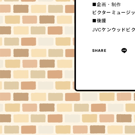
■企画・制作
ビクターミュージックア
■後援
JVCケンウッドビ
SHARE