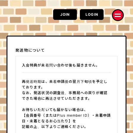
JOIN
LOGIN
発送物について
入会特典が未着問い合わせ後も届きません。
お知らせ
RADIO
Information
RAT CAST
MOVIE
PHOTO
再発送時期は、未着申請後の翌月下旬頃を予定し
ネズミーチャンネル
ハイ、チーズ！
ております。
配信
コラム
なお、発送状況の調査後、事務局への戻りが確認
電波鼠
はみだしネズミ情熱系
できた場合に再送させていただきます。
コラム
Q&A
楽Q日誌
求問窮答
お待ちいただいても届かない場合は、
【会員番号（またはPlus member ID）・未着申請
モルモットの部屋
お便り
実験室
なんでもポスト
日・未着となるお心当たり】を
記載の上、以下よりご連絡ください。