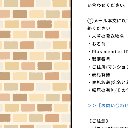
い合わせください
②メール本文に以
絡ください。
・未着の発送物名
・お名前
・Plus membe
・郵便番号
・ご住所(マンショ
・表札有無
・表札名義(宛名と
・転居の有無(その
＞＞【お問い合わ
《ご注意》