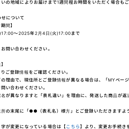
まいの地域によりお届けまで1週間程お時間をいただく場合も
お知らせ
わせについて
Information
付期間】
)17:00～2025年2月4日(火)17:00まで
MOVIE
ネズミーチャンネル
、お問い合わせください。
配信
電波鼠
法】
よりご登録情報をご確認ください。
コラム
楽Q日誌
どの理由で、現住所とご登録情報が異なる場合は、
「MYペー
お問い合わせください。
モルモットの部屋
宛名が異なりますと「表札違い」を理由に、
発送した商品が返
実験室
住所の末尾に「●●（表札名）様方」と
ご登録いただきますよ
HOME
名字が変更になっている場合は
【
こちら
】より、変更お手続き