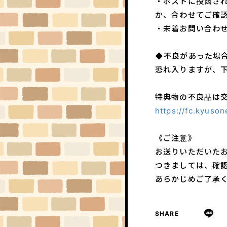
・ポストに投函さ
か、
合わせてご確
・未着お問い合わ
◆不良があった場
恐れ入りますが、
特典物の不良品は
https://fc.kyuso
《ご注意》
お送りいただいた
つきましては、確
あらかじめご了承
SHARE